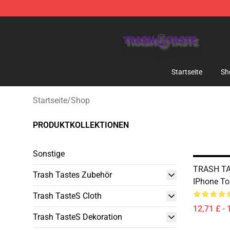
Trash Taste Shop - Official Trash Taste Merchandise S
Startseite
Sh
Startseite
/
Shop
PRODUKTKOLLEKTIONEN
Sonstige
TRASH T
Trash Tastes Zubehör
IPhone T
Trash TasteS Cloth
12,71 £ - 
Trash TasteS Dekoration