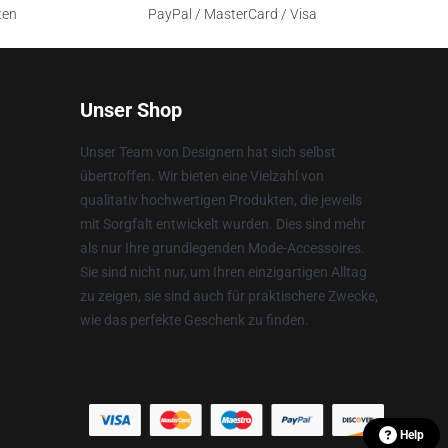
ten
PayPal / MasterCard / Visa
Unser Shop
Unser Team von Designern hat sich selbst
übertroffen. Wir bieten eine Vielzahl von
qualitativ hochwertigen Produkten, die jeweils
mit Sorgfalt entwickelt wurden. Dies sind mehr
als nur Ihre grundlegenden Mode-Accessoires.
Sie sind nicht nur, um Ihren einzigartigen Alltag
zu zeigen, sie sind auch für praktischere Zwecke,
wie das perfekte Geschenk zu finden.
Help