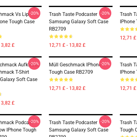
-20%
-20%
hmack Vs Lip
Trash Taste Podcaster
Trash T
hone Tough Case
Samsung Galaxy Soft Case
IPhone
RB2709
12,71 £ 
13,82 £
12,71 £ - 13,82 £
-20%
-20%
chmack Aufkleber,
Müll Geschmack IPhone
Trash T
hmack T-Shirt
Tough Case RB2709
IPhone
Galaxy Soft Case
12,71 £ - 13,82 £
12,71 £ 
13,82 £
-20%
-20%
chmack Podcast
Trash Taste Podcaster
Trash T
ow IPhone Tough
Samsung Galaxy Soft Case
Tough 