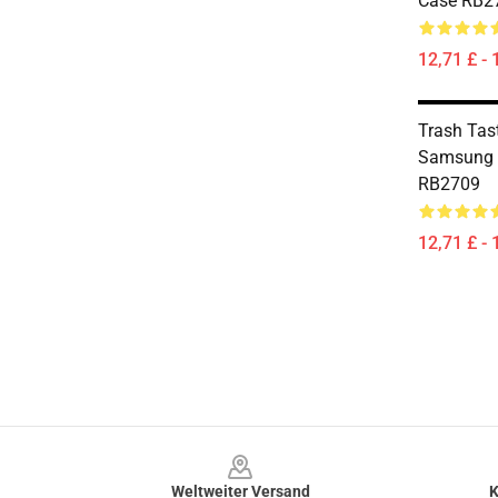
Case RB2
12,71 £ - 
Trash Tas
Samsung 
RB2709
12,71 £ - 
Footer
Weltweiter Versand
K