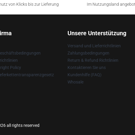
utz von Klicks bis zur Lieferung
Im Nutzungsland angebo
irma
Unsere Unterstützung
Versand und Lieferrichtlinien
Geschäftsbedingungen
Zahlungsbedingungen
ichtlinien
Return & Refund Richtlinien
ight Policy
Kontaktieren Sie uns
eferkettentransparenzgesetz
Kundenhilfe (FAQ)
Whosale
26 all rights reserved