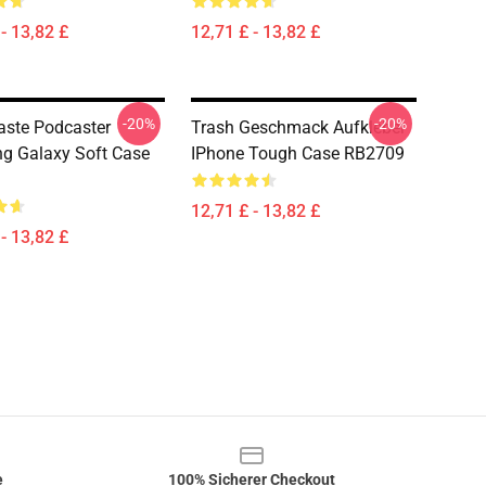
- 13,82 £
12,71 £ - 13,82 £
-20%
-20%
aste Podcaster
Trash Geschmack Aufkleber
g Galaxy Soft Case
IPhone Tough Case RB2709
12,71 £ - 13,82 £
- 13,82 £
e
100% Sicherer Checkout