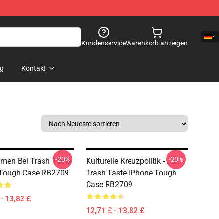
Kundenservice
Warenkorb anzeigen
og
Kontakt
-20%
-20%
men Bei Trash Taste
Kulturelle Kreuzpolitik - Ja.
 Tough Case RB2709
Trash Taste IPhone Tough
Case RB2709
- 13,82 £
12,71 £ - 13,82 £