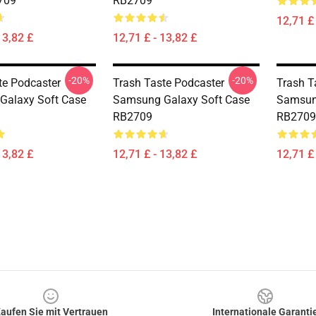
709
RB2709
12,71 £ 
13,82 £
12,71 £ - 13,82 £
-20%
-20%
te Podcaster
Trash Taste Podcaster
Trash T
Galaxy Soft Case
Samsung Galaxy Soft Case
Samsun
RB2709
RB2709
13,82 £
12,71 £ - 13,82 £
12,71 £ 
aufen Sie mit Vertrauen
Internationale Garanti