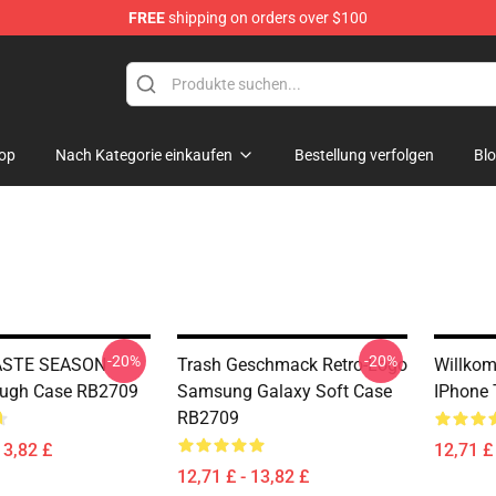
FREE
shipping on orders over $100
tore
op
Nach Kategorie einkaufen
Bestellung verfolgen
Bl
-20%
-20%
ASTE SEASON
Trash Geschmack Retro-Logo
Willkom
ough Case RB2709
Samsung Galaxy Soft Case
IPhone
RB2709
13,82 £
12,71 £ 
12,71 £ - 13,82 £