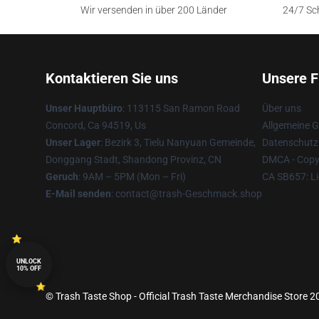
Wir versenden in über 200 Länder
24/7 Sch
Kontaktieren Sie uns
Unsere F
Unser Hauptbüro
: 113115 San Ramon Road
Über uns
Concord, Ca 94519, Us
Allgemeine 
Unser Lager
: Bezirk 3, Tielu Nanyuan Gemeinde,
Datenschutzr
Donggang Stadt, Shandong Provinz, CN
DMCA - Copyr
Geruch
: 9AM – 5PM (Mon – Fri)
CA SB657: Li
E-Mail senden
: contact@trash-Geschmack.shop
UNLOCK
10% OFF
© Trash Taste Shop - Official Trash Taste Merchandise Store 20