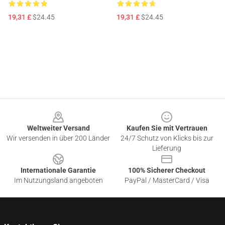
19,31 £
$24.45
19,31 £
$24.45
Footer
Weltweiter Versand
Kaufen Sie mit Vertrauen
Wir versenden in über 200 Länder
24/7 Schutz von Klicks bis zur
Lieferung
Internationale Garantie
100% Sicherer Checkout
Im Nutzungsland angeboten
PayPal / MasterCard / Visa