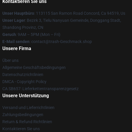
Kontaktieren Sie uns
Unser Hauptbüro
: 113115 San Ramon Road Concord, Ca 94519, Us
Unser Lager
: Bezirk 3, Tielu Nanyuan Gemeinde, Donggang Stadt,
Shandong Provinz, CN
Geruch
: 9AM – 5PM (Mon – Fri)
E-Mail senden
: contact@trash-Geschmack.shop
Unsere Firma
Über uns
Allgemeine Geschäftsbedingungen
Datenschutzrichtlinien
DMCA - Copyright Policy
CA SB657: Lieferkettentransparenzgesetz
Unsere Unterstützung
Versand und Lieferrichtlinien
Zahlungsbedingungen
Return & Refund Richtlinien
Kontaktieren Sie uns