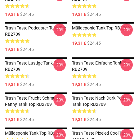
19,31 £
$24.45
19,31 £
$24.45
Trash Taste Podcaster Tank Top
Mülldeponie Tank Top RB2709
-20%
-20%
RB2709
19,31 £
$24.45
19,31 £
$24.45
Trash Taste Lustige Tank Top
Trash Taste Einfache Tank Top
-20%
-20%
RB2709
RB2709
19,31 £
$24.45
19,31 £
$24.45
Trash Taste Frucht-Schmuck-
Trash Taste Nach Dark Podcast
-20%
-20%
Fanny Tank Top RB2709
Tank Top RB2709
19,31 £
$24.45
19,31 £
$24.45
Mülldeponie Tank Top RB2709
Trash Taste Pixeled Cool Tank
-20%
-20%