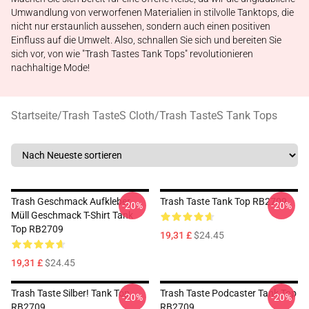
Umwandlung von verworfenen Materialien in stilvolle Tanktops, die
nicht nur erstaunlich aussehen, sondern auch einen positiven
Einfluss auf die Umwelt. Also, schnallen Sie sich und bereiten Sie
sich vor, von wie "Trash Tastes Tank Tops" revolutionieren
nachhaltige Mode!
Startseite
/
Trash TasteS Cloth
/
Trash TasteS Tank Tops
Trash Geschmack Aufkleber,
Trash Taste Tank Top RB2709
-20%
-20%
Müll Geschmack T-Shirt Tank
Top RB2709
19,31 £
$24.45
19,31 £
$24.45
Trash Taste Silber! Tank Top
Trash Taste Podcaster Tank Top
-20%
-20%
RB2709
RB2709