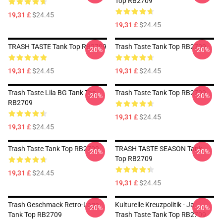
Top RB2709
19,31 £
$24.45
19,31 £
$24.45
TRASH TASTE Tank Top RB2709
Trash Taste Tank Top RB2709
-20%
-20%
19,31 £
$24.45
19,31 £
$24.45
Trash Taste Lila BG Tank Top
Trash Taste Tank Top RB2709
-20%
-20%
RB2709
19,31 £
$24.45
19,31 £
$24.45
Trash Taste Tank Top RB2709
TRASH TASTE SEASON Tank
-20%
-20%
Top RB2709
19,31 £
$24.45
19,31 £
$24.45
Trash Geschmack Retro-Logo
Kulturelle Kreuzpolitik - Ja.
-20%
-20%
Tank Top RB2709
Trash Taste Tank Top RB2709