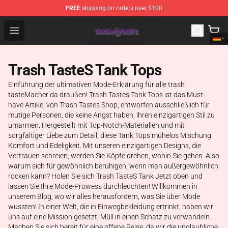
FREE
shipping on orders over $100
Trash Taste Shop - Official Trash Taste Merchandise Sto
Open menu
Trash TasteS Tank Tops
Einführung der ultimativen Mode-Erklärung für alle trash
tasteMacher da draußen! Trash Tastes Tank Tops ist das Must-
have Artikel von Trash Tastes Shop, entworfen ausschließlich für
mutige Personen, die keine Angst haben, ihren einzigartigen Stil zu
umarmen. Hergestellt mit Top-Notch-Materialien und mit
sorgfältiger Liebe zum Detail, diese Tank Tops mühelos Mischung
Komfort und Edeligkeit. Mit unseren einzigartigen Designs, die
Vertrauen schreien, werden Sie Köpfe drehen, wohin Sie gehen. Also
warum sich für gewöhnlich beruhigen, wenn man außergewöhnlich
rocken kann? Holen Sie sich Trash TasteS Tank Jetzt oben und
lassen Sie Ihre Mode-Prowess durchleuchten! Willkommen in
unserem Blog, wo wir alles herausfordern, was Sie über Mode
wussten! In einer Welt, die in Einwegbekleidung ertrinkt, haben wir
uns auf eine Mission gesetzt, Müll in einen Schatz zu verwandeln.
Machen Sie sich bereit für eine offene Reise, da wir die unglaubliche