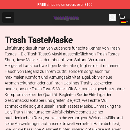
FREE
shipping on orders over $100
Trash Taste Shop - Official Trash Taste Merchandise Sto
Open menu
Trash TasteMaske
Einführung des ultimativen Zubehörs für echte Kenner von Trash
Tastes – Die Trash TasteS Mask! ausschließlich von Trash Tastes
Shop, diese Maske ist der Inbegriff von Stil und Vertrauen.
Hergestellt aus hochwertigen Materialien, fügt es nicht nur einen
Hauch von Eleganz zu Ihrem Outfit, sondern sorgt auch für
maximalen Komfort und Atmungsaktivität. Egal, ob Sie neue
Aromen erkunden oder auf Ihren Lieblings-Trashy Leckereien
binden, unsere Trash TasteS Mask hält Sie modisch geschützt ohne
Kompromisse bei der Qualität. Begleiten Sie die Elite Liga der
Geschmacksliebhaber und greifen Sie jetzt, weil echte Müll
schmeckt nie so gut aussah! Trash Tastes Maske: Unmasking the
Ugly Truth Hinter unserem AbfallkrisisWelcome zu einer
nachdenklichen Reise, wo wir in die verborgene Welt des Mülls und
seine Auswirkungen auf unsere Umwelt vertiefen. Halte dich fest,
wie wir die hässliche Wahrheit hinter unserer Abfallkrise entlarven.