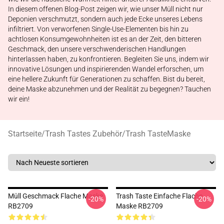
In diesem offenen Blog-Post zeigen wir, wie unser Müll nicht nur
Deponien verschmutzt, sondern auch jede Ecke unseres Lebens
infiltriert. Von verworfenen Single-Use-Elementen bis hin zu
achtlosen Konsumgewohnheiten ist es an der Zeit, den bitteren
Geschmack, den unsere verschwenderischen Handlungen
hinterlassen haben, zu konfrontieren. Begleiten Sie uns, indem wir
innovative Lösungen und inspirierenden Wandel erforschen, um
eine hellere Zukunft für Generationen zu schaffen. Bist du bereit,
deine Maske abzunehmen und der Realität zu begegnen? Tauchen
wir ein!
Startseite
/
Trash Tastes Zubehör
/
Trash TasteMaske
Müll Geschmack Flache Maske
Trash Taste Einfache Flache
-20%
-20%
RB2709
Maske RB2709