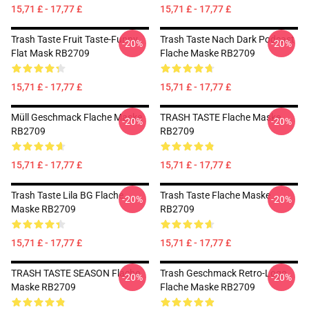
15,71 £ - 17,77 £
15,71 £ - 17,77 £
Trash Taste Fruit Taste-Funny
Trash Taste Nach Dark Podcast
-20%
-20%
Flat Mask RB2709
Flache Maske RB2709
15,71 £ - 17,77 £
15,71 £ - 17,77 £
Müll Geschmack Flache Maske
TRASH TASTE Flache Maske
-20%
-20%
RB2709
RB2709
15,71 £ - 17,77 £
15,71 £ - 17,77 £
Trash Taste Lila BG Flache
Trash Taste Flache Maske
-20%
-20%
Maske RB2709
RB2709
15,71 £ - 17,77 £
15,71 £ - 17,77 £
TRASH TASTE SEASON Flache
Trash Geschmack Retro-Logo
-20%
-20%
Maske RB2709
Flache Maske RB2709