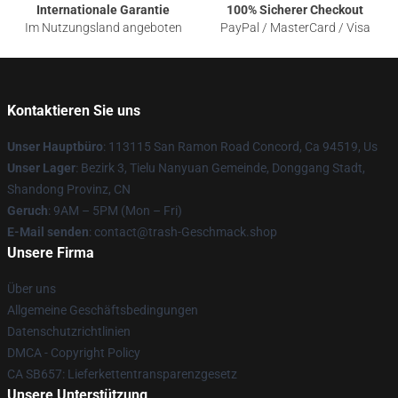
Internationale Garantie
100% Sicherer Checkout
Im Nutzungsland angeboten
PayPal / MasterCard / Visa
Kontaktieren Sie uns
Unser Hauptbüro
: 113115 San Ramon Road Concord, Ca 94519, Us
Unser Lager
: Bezirk 3, Tielu Nanyuan Gemeinde, Donggang Stadt,
Shandong Provinz, CN
Geruch
: 9AM – 5PM (Mon – Fri)
E-Mail senden
: contact@trash-Geschmack.shop
Unsere Firma
Über uns
Allgemeine Geschäftsbedingungen
Datenschutzrichtlinien
DMCA - Copyright Policy
CA SB657: Lieferkettentransparenzgesetz
Unsere Unterstützung