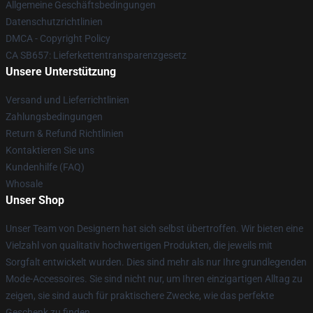
Allgemeine Geschäftsbedingungen
Datenschutzrichtlinien
DMCA - Copyright Policy
CA SB657: Lieferkettentransparenzgesetz
Unsere Unterstützung
Versand und Lieferrichtlinien
Zahlungsbedingungen
Return & Refund Richtlinien
Kontaktieren Sie uns
Kundenhilfe (FAQ)
Whosale
Unser Shop
Unser Team von Designern hat sich selbst übertroffen. Wir bieten eine
Vielzahl von qualitativ hochwertigen Produkten, die jeweils mit
Sorgfalt entwickelt wurden. Dies sind mehr als nur Ihre grundlegenden
Mode-Accessoires. Sie sind nicht nur, um Ihren einzigartigen Alltag zu
zeigen, sie sind auch für praktischere Zwecke, wie das perfekte
Geschenk zu finden.