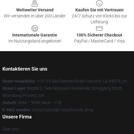
Weltweiter Versand
Kaufen Sie mit Vertrauen
Wir versenden in über 200 Länder
24/7 Schutz von Klicks bis zur
Lieferung
Internationale Garantie
100% Sicherer Checkout
Im Nutzungsland angeboten
PayPal / MasterCard / Visa
Kontaktieren Sie uns
Unser Hauptbüro
: 113115 San Ramon Road Concord, Ca 94519, Us
Unser Lager
: Bezirk 3, Tielu Nanyuan Gemeinde, Donggang Stadt,
Shandong Provinz, CN
Geruch
: 9AM – 5PM (Mon – Fri)
E-Mail senden
: contact@trash-Geschmack.shop
Unsere Firma
Über uns