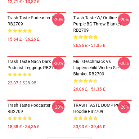
12,71 £ - 13,82 £
Trash Taste Podcaster Poster
Trash Taste W/ Outline |
-20%
-20%
RB2709
Purple BG Throw Blanket
RB2709
15,64 £ - 36,26 £
26,86 £ - 51,35 £
Trash Taste Nach Dark
Müll Geschmack Vs
-20%
-20%
Podcast Leggings RB2709
Lippenschild Werfen Sie
Blanket RB2709
22,87 £
$28.95
26,86 £ - 51,35 £
Trash Taste Podcaster Puzzle
TRASH TASTE DUMP Pullover
-20%
-20%
RB2709
Hoodie RB2709
18,88 £ - 34,36 £
33,93 £ - 39,46 £