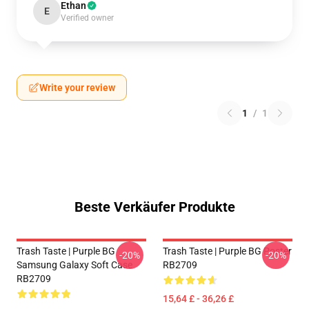
Ethan
E
Verified owner
Write your review
1
/
1
Beste Verkäufer Produkte
Trash Taste | Purple BG
Trash Taste | Purple BG Poster
-20%
-20%
Samsung Galaxy Soft Case
RB2709
RB2709
15,64 £ - 36,26 £