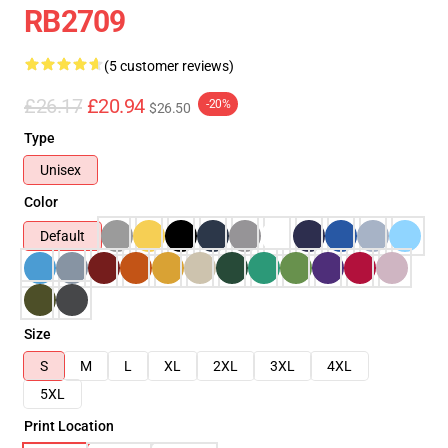
RB2709
(5 customer reviews)
£26.17
£20.94
-20%
$26.50
Type
Unisex
Color
Default
Size
S
M
L
XL
2XL
3XL
4XL
5XL
Print Location