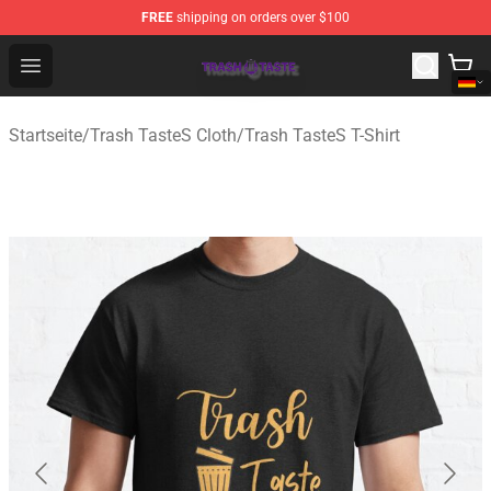
FREE
shipping on orders over $100
Trash Taste Shop - Official Trash Taste Merchandise Sto
Open menu
Startseite
/
Trash TasteS Cloth
/
Trash TasteS T-Shirt