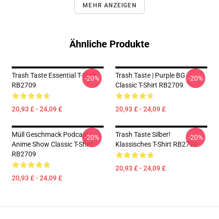
MEHR ANZEIGEN
Ähnliche Produkte
Trash Taste Essential T-Shirt
Trash Taste | Purple BG
-20%
-20%
RB2709
Classic T-Shirt RB2709
20,93 £ - 24,09 £
20,93 £ - 24,09 £
Müll Geschmack Podcast
Trash Taste Silber!
-20%
-20%
Anime Show Classic T-Shirt
Klassisches T-Shirt RB2709
RB2709
20,93 £ - 24,09 £
20,93 £ - 24,09 £
Footer