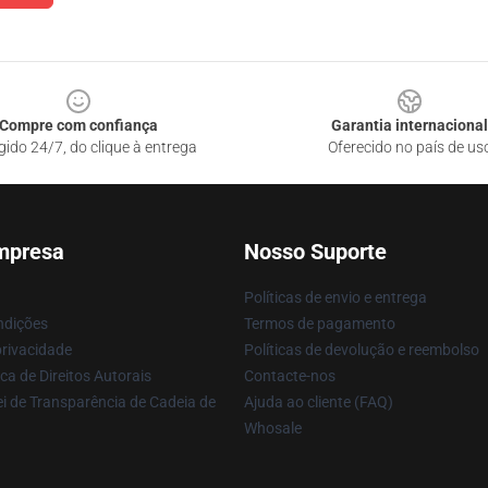
Compre com confiança
Garantia internacional
gido 24/7, do clique à entrega
Oferecido no país de us
mpresa
Nosso Suporte
Políticas de envio e entrega
ndições
Termos de pagamento
privacidade
Políticas de devolução e reembolso
ca de Direitos Autorais
Contacte-nos
i de Transparência de Cadeia de
Ajuda ao cliente (FAQ)
Whosale