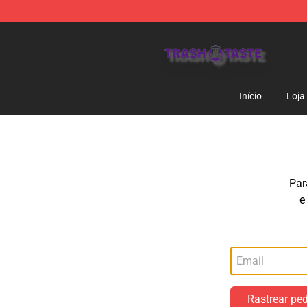
Trash Taste Shop - Official Trash Taste Merchandise S
Início
Loja
Par
e
Rastrear pe