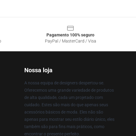
Pagamento 100% seguro
o
PayPal / MasterCard / Visa
Nossa loja
A nossa equipa de designers despertou-se.
Oferecemos uma grande variedade de produtos
de alta qualidade, cada um projetado com
cuidado. Estes são mais do que apenas seus
acessórios básicos de moda. Eles não são
apenas para mostrar seu estilo diário único, eles
também são para fins mais práticos, como
encontrar o presente perfeito.