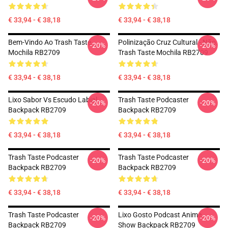
€ 33,94 - € 38,18
€ 33,94 - € 38,18
Bem-Vindo Ao Trash Taste
Polinização Cruz Cultural - Não.
-20%
-20%
Mochila RB2709
Trash Taste Mochila RB2709
€ 33,94 - € 38,18
€ 33,94 - € 38,18
Lixo Sabor Vs Escudo Labial
Trash Taste Podcaster
-20%
-20%
Backpack RB2709
Backpack RB2709
€ 33,94 - € 38,18
€ 33,94 - € 38,18
Trash Taste Podcaster
Trash Taste Podcaster
-20%
-20%
Backpack RB2709
Backpack RB2709
€ 33,94 - € 38,18
€ 33,94 - € 38,18
Trash Taste Podcaster
Lixo Gosto Podcast Anime
-20%
-20%
Backpack RB2709
Show Backpack RB2709