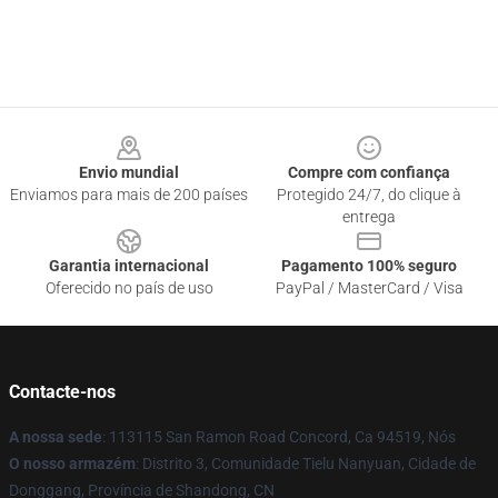
Footer
Envio mundial
Compre com confiança
Enviamos para mais de 200 países
Protegido 24/7, do clique à
entrega
Garantia internacional
Pagamento 100% seguro
Oferecido no país de uso
PayPal / MasterCard / Visa
Contacte-nos
A nossa sede
: 113115 San Ramon Road Concord, Ca 94519, Nós
O nosso armazém
: Distrito 3, Comunidade Tielu Nanyuan, Cidade de
Donggang, Província de Shandong, CN