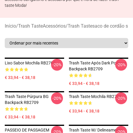
taste Moda!
Início
/
Trash TasteAcessórios
/
Trash Tastesaco de cordão s
Lixo Sabor Mochila RB2709
Trash Taste Após Dark Podcast
-20%
-20%
Backpack RB2709
€ 33,94 - € 38,18
€ 33,94 - € 38,18
Trash Taste Púrpura BG
Trash Taste Mochila RB2709
-20%
-20%
Backpack RB2709
€ 33,94 - € 38,18
€ 33,94 - € 38,18
PASSEIO DE PASSAGEM
Trash Taste W/ Delineamento
-20%
-20%