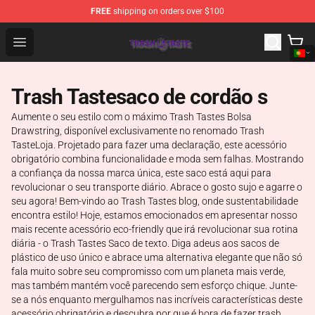
FREE
shipping on orders over $100
Trash Taste Shop - Official Trash Taste Merchandise Sto
Open menu
Trash Tastesaco de cordão s
Aumente o seu estilo com o máximo Trash Tastes Bolsa
Drawstring, disponível exclusivamente no renomado Trash
TasteLoja. Projetado para fazer uma declaração, este acessório
obrigatório combina funcionalidade e moda sem falhas. Mostrando
a confiança da nossa marca única, este saco está aqui para
revolucionar o seu transporte diário. Abrace o gosto sujo e agarre o
seu agora! Bem-vindo ao Trash Tastes blog, onde sustentabilidade
encontra estilo! Hoje, estamos emocionados em apresentar nosso
mais recente acessório eco-friendly que irá revolucionar sua rotina
diária - o Trash Tastes Saco de texto. Diga adeus aos sacos de
plástico de uso único e abrace uma alternativa elegante que não só
fala muito sobre seu compromisso com um planeta mais verde,
mas também mantém você parecendo sem esforço chique. Junte-
se a nós enquanto mergulhamos nas incríveis características deste
acessório obrigatório e descubra por que é hora de fazer trash