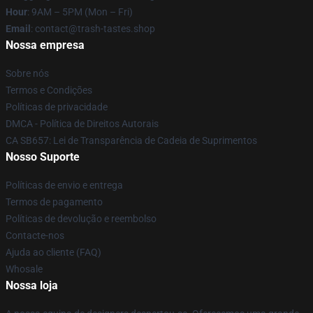
Hour
: 9AM – 5PM (Mon – Fri)
Email
: contact@trash-tastes.shop
Nossa empresa
Sobre nós
Termos e Condições
Políticas de privacidade
DMCA - Política de Direitos Autorais
CA SB657: Lei de Transparência de Cadeia de Suprimentos
Nosso Suporte
Políticas de envio e entrega
Termos de pagamento
Políticas de devolução e reembolso
Contacte-nos
Ajuda ao cliente (FAQ)
Whosale
Nossa loja