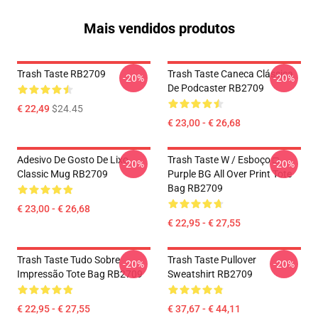
Mais vendidos produtos
Trash Taste RB2709
Trash Taste Caneca Clássica
-20%
-20%
De Podcaster RB2709
€ 22,49
$24.45
€ 23,00 - € 26,68
Adesivo De Gosto De Lixo
Trash Taste W / Esboço □
-20%
-20%
Classic Mug RB2709
Purple BG All Over Print Tote
Bag RB2709
€ 23,00 - € 26,68
€ 22,95 - € 27,55
Trash Taste Tudo Sobre
Trash Taste Pullover
-20%
-20%
Impressão Tote Bag RB2709
Sweatshirt RB2709
€ 22,95 - € 27,55
€ 37,67 - € 44,11