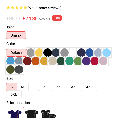
(6 customer reviews)
€30.48
€24.38
-20%
$26.50
Type
Unisex
Color
Default
Size
S
M
L
XL
2XL
3XL
4XL
5XL
Print Location