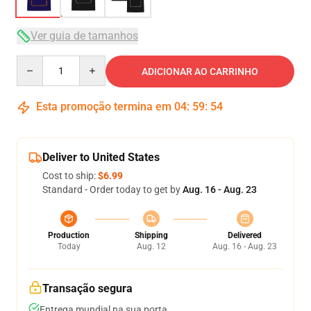
Ver guia de tamanhos
Quantity
ADICIONAR AO CARRINHO
Esta promoção termina em
04
:
59
:
53
Deliver to United States
Cost to ship:
$6.99
Standard - Order today to get by
Aug. 16 - Aug. 23
Production
Shipping
Delivered
Today
Aug. 12
Aug. 16 - Aug. 23
Transação segura
Entrega mundial na sua porta