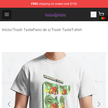
FREE
shipping on orders over $100
Trash Taste Shop - Official Trash Taste Merchandise Sto
Open menu
Início
/
Trash TastePano de s
/
Trash TasteT-shirt