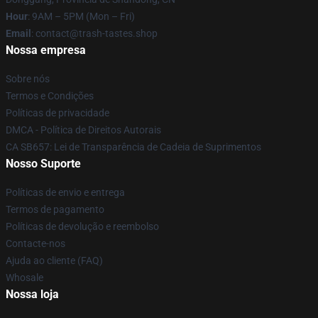
Hour
: 9AM – 5PM (Mon – Fri)
Email
: contact@trash-tastes.shop
Nossa empresa
Sobre nós
Termos e Condições
Políticas de privacidade
DMCA - Política de Direitos Autorais
CA SB657: Lei de Transparência de Cadeia de Suprimentos
Nosso Suporte
Políticas de envio e entrega
Termos de pagamento
Políticas de devolução e reembolso
Contacte-nos
Ajuda ao cliente (FAQ)
Whosale
Nossa loja