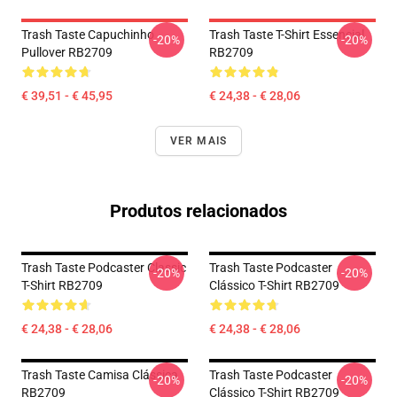
Trash Taste Capuchinho
Trash Taste T-Shirt Essencial
-20%
-20%
Pullover RB2709
RB2709
€ 39,51 - € 45,95
€ 24,38 - € 28,06
VER MAIS
Produtos relacionados
Trash Taste Podcaster Classic
Trash Taste Podcaster
-20%
-20%
T-Shirt RB2709
Clássico T-Shirt RB2709
€ 24,38 - € 28,06
€ 24,38 - € 28,06
Trash Taste Camisa Clássica
Trash Taste Podcaster
-20%
-20%
RB2709
Clássico T-Shirt RB2709