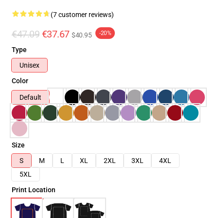
(7 customer reviews)
€47.09
€37.67
-20%
$40.95
Type
Unisex
Color
Default
Size
S
M
L
XL
2XL
3XL
4XL
5XL
Print Location