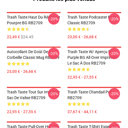
Trash Taste Haut Du Réservoir
Trash Taste Podcaster Mug
-20%
-20%
Pourpre BG RB2709
Classic RB2709
22,49 €
$24.45
23,00 € - 26,68 €
Autocollant De Goût De La
Trash Taste W/ Aperçu De
-20%
-20%
Corbeille Classic Mug RB2709
Purple BG All Over Imprimer
Le Sac À Dos RB2709
23,00 € - 26,68 €
22,95 € - 27,55 €
Trash Taste Tout Sur Imprimer
Trash Taste Chandail Pull
-20%
-20%
Sac De Valise RB2709
RB2709
22,95 € - 27,55 €
37,67 € - 44,11 €
Trash Taste Pull-Over Hoodie
Trash Taste T-Shirt Essentiel