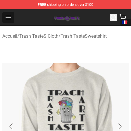
FREE
shipping on orders over $100
Trash Taste Shop - Official Trash Taste Merchandise Sto
Open menu
Accueil
/
Trash TasteS Cloth
/
Trash TasteSweatshirt