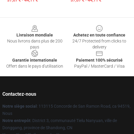
37,67 € - 44,11 €
37,67 € - 44,11 €
Footer
Livraison mondiale
Achetez en toute confiance
Nous livrons dans plus de 200
24/7 Protected from clicks to
pays
delivery
Garantie internationale
Paiement 100% sécurisé
Offert dans le pays d'utilisation
PayPal / MasterCard / Visa
Contactez-nous
Notre siège social
: 113115 Concorde de San Ramon Road, ca 94519,
Nous
Notre entrepôt
: District 3, communauté Tielu Nanyuan, ville de
Donggang, province de Shandong, CN