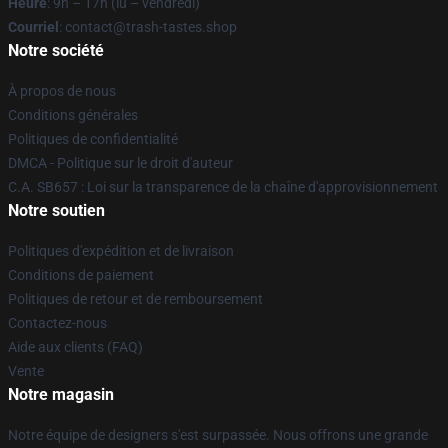
Heure
: 9h – 17h (lu – vendredi)
Courriel
: contact@trash-tastes.shop
Notre société
À propos de nous
Conditions générales
Politiques de confidentialité
DMCA - Politique sur le droit d'auteur
C.A. SB657 : Loi sur la transparence de la chaîne d'approvisionnement
Notre soutien
Politiques d'expédition et de livraison
Conditions de paiement
Politiques de retour et de remboursement
Contactez-nous
Aide aux clients (FAQ)
Vente
Notre magasin
Notre équipe de designers s'est surpassée. Nous offrons une grande