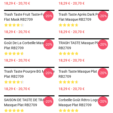
18,29 € - 20,70 €
18,29 € - 20,70 €
Trash Taste Fruit Taste-Funny
Trash Taste Après Dark Podcast
-20%
-20%
Flat Mask RB2709
Flat Masque RB2709
18,29 € - 20,70 €
18,29 € - 20,70 €
Goût De La Corbeille Masque
TRASH TASTE Masque Plat
-20%
-20%
Plat RB2709
RB2709
18,29 € - 20,70 €
18,29 € - 20,70 €
Trash Taste Pourpre BG Masque
Trash Taste Masque Plat
-20%
-20%
Plat RB2709
RB2709
18,29 € - 20,70 €
18,29 € - 20,70 €
SAISON DE TASTE DE TRASH
Corbeille Goût Rétro Logo
-20%
-20%
Masque Plat RB2709
Masque Plat RB2709