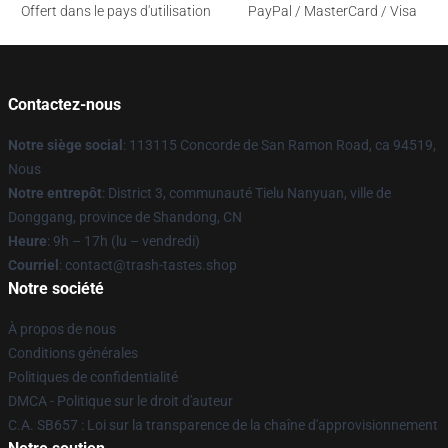
Offert dans le pays d'utilisation
PayPal / MasterCard / Visa
Contactez-nous
Notre siège social
: 113115 Concorde de San Ramon Road, ca 94519,
Nous
Notre entrepôt
: District 3, communauté Tielu Nanyuan, ville de
Donggang, province de Shandong, CN
Heure
: 9h – 17h (lu – vendredi)
Courriel
: contact@trash-tastes.shop
Notre société
À propos de nous
Conditions générales
Politiques de confidentialité
DMCA - Politique sur le droit d'auteur
C.A. SB657 : Loi sur la transparence de la chaîne d'approvisionnement