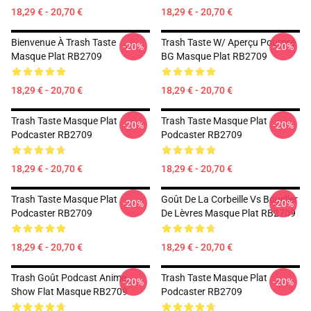
18,29 € - 20,70 €
18,29 € - 20,70 €
Bienvenue À Trash Taste
Trash Taste W/ Aperçu Pourpre
-20%
-20%
Masque Plat RB2709
BG Masque Plat RB2709
18,29 € - 20,70 €
18,29 € - 20,70 €
Trash Taste Masque Plat
Trash Taste Masque Plat
-20%
-20%
Podcaster RB2709
Podcaster RB2709
18,29 € - 20,70 €
18,29 € - 20,70 €
Trash Taste Masque Plat
Goût De La Corbeille Vs Bouclier
-20%
-20%
Podcaster RB2709
De Lèvres Masque Plat RB2709
18,29 € - 20,70 €
18,29 € - 20,70 €
Trash Goût Podcast Anime
Trash Taste Masque Plat
-20%
-20%
Show Flat Masque RB2709
Podcaster RB2709