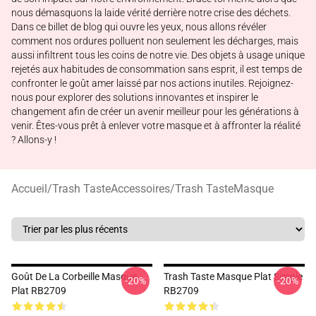
nous démasquons la laide vérité derrière notre crise des déchets.
Dans ce billet de blog qui ouvre les yeux, nous allons révéler
comment nos ordures polluent non seulement les décharges, mais
aussi infiltrent tous les coins de notre vie. Des objets à usage unique
rejetés aux habitudes de consommation sans esprit, il est temps de
confronter le goût amer laissé par nos actions inutiles. Rejoignez-
nous pour explorer des solutions innovantes et inspirer le
changement afin de créer un avenir meilleur pour les générations à
venir. Êtes-vous prêt à enlever votre masque et à affronter la réalité
? Allons-y !
Accueil
/
Trash TasteAccessoires
/
Trash TasteMasque
Goût De La Corbeille Masque
Trash Taste Masque Plat Simple
-20%
-20%
Plat RB2709
RB2709