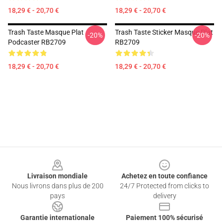
18,29 € - 20,70 €
18,29 € - 20,70 €
Trash Taste Masque Plat
Trash Taste Sticker Masque Plat
-20%
-20%
Podcaster RB2709
RB2709
18,29 € - 20,70 €
18,29 € - 20,70 €
Footer
Livraison mondiale
Achetez en toute confiance
Nous livrons dans plus de 200
24/7 Protected from clicks to
pays
delivery
Garantie internationale
Paiement 100% sécurisé