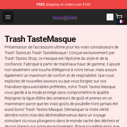
FREE
shipping on orders over $100
Trash Taste Shop - Official Trash Taste Merchandise Sto
Open menu
Trash TasteMasque
Présentation de l'accessoire ultime pour les vrais connaisseurs de
Trash TasteLes Trash TasteMasque ! Conçue exclusivement par
Trash Tastes Shop, ce masque est l'épitome du style et de la
confiance. Fabriqué à partir de matériaux haut de gamme, il ajoute
non seulement une touche d'élégance à votre tenue, mais assure
également un maximum de confort et de respirabilité. Que vous
exploriez de nouvelles saveurs ou que vous bingiez sur vos
friandises épouvantables préférées, notre Trash Tastes Masque
vous garde à la mode protégé sans compromettre la qualité.
Rejoignez la ligue d'élite des amateurs de goût et prenez-en un
maintenant parce que les vrais goûts de poubelle n'ont jamais été
aussi bons! Trash Tastes Masque: Démasquer la triste vérité
derrière notre crise des déchetsBienvenue dans un voyage
stimulant où nous plongeons dans le monde caché des déchets et
de son impact sur notre environnement. Brace toi-même alors que