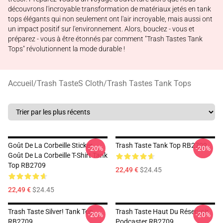
découvrons l'incroyable transformation de matériaux jetés en tank
tops élégants qui non seulement ont l'air incroyable, mais aussi ont
un impact positif sur l'environnement. Alors, bouclez - vous et
préparez - vous à être étonnés par comment "Trash Tastes Tank
Tops" révolutionnent la mode durable !
Accueil
/
Trash TasteS Cloth
/
Trash Tastes Tank Tops
Goût De La Corbeille Sticker,
Trash Taste Tank Top RB2709
-20%
-20%
Goût De La Corbeille T-Shirt Tank
Top RB2709
22,49 €
$24.45
22,49 €
$24.45
Trash Taste Silver! Tank Top
Trash Taste Haut Du Réservoir
-20%
-20%
RB2709
Podcaster RB2709