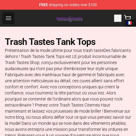
FREE
shipping on orders over $100
Trash Taste Shop - Official Trash Taste Merchandise Sto
Open menu
Trash Tastes Tank Tops
Présentation de la mode ultime pour tous trash tasteDes fabricants
dehors ! Trash Tastes Tank Tops est LE produit incontournable de
Trash Tastes Shop, conçu exclusivement pour les personnes
audacieuses qui n'ont pas peur d'embrasser leur style unique.
Fabriqués avec des matériaux haut de gamme et fabriqués avec
une attention méticuleuse au détail, ces cuves allient sans effort
confort et confort. Avec nos conceptions uniques qui crient la
confiance, vous tournerez la tête partout où vous irez. Alors
pourquoi se contenter de l'ordinaire alors que vous pouvez rock
extraordinaire ? Prenez votre Trash Tastes Citernes Haut
maintenant et laissez vos prouesses de mode briller ! Bienvenue sur
notre blog, où nous allons défier tout ce que vous pensiez savoir sur
la mode! Dans un monde qui se noie dans des vêtements jetables,
nous avons entrepris une mission pour transformer les ordures en
trésor. Préparez-vous à un voyage d'ouverture alors que nous