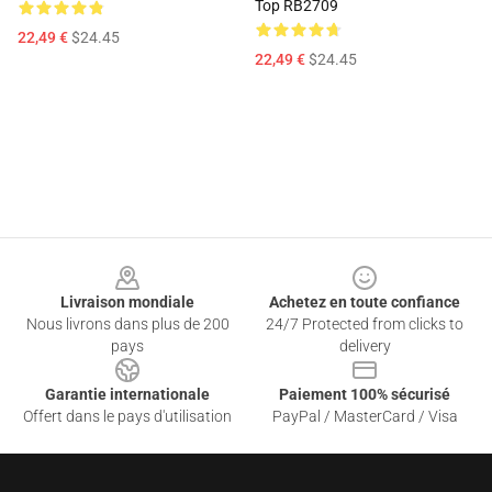
Top RB2709
22,49 €
$24.45
22,49 €
$24.45
Footer
Livraison mondiale
Achetez en toute confiance
Nous livrons dans plus de 200
24/7 Protected from clicks to
pays
delivery
Garantie internationale
Paiement 100% sécurisé
Offert dans le pays d'utilisation
PayPal / MasterCard / Visa