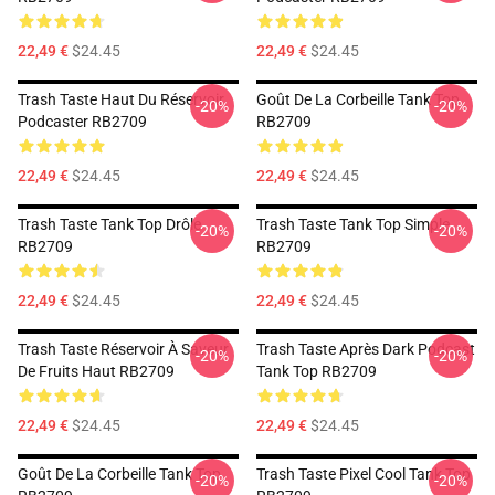
22,49 €
$24.45
22,49 €
$24.45
Trash Taste Haut Du Réservoir
Goût De La Corbeille Tank Top
-20%
-20%
Podcaster RB2709
RB2709
22,49 €
$24.45
22,49 €
$24.45
Trash Taste Tank Top Drôle
Trash Taste Tank Top Simple
-20%
-20%
RB2709
RB2709
22,49 €
$24.45
22,49 €
$24.45
Trash Taste Réservoir À Saveur
Trash Taste Après Dark Podcast
-20%
-20%
De Fruits Haut RB2709
Tank Top RB2709
22,49 €
$24.45
22,49 €
$24.45
Goût De La Corbeille Tank Top
Trash Taste Pixel Cool Tank Top
-20%
-20%