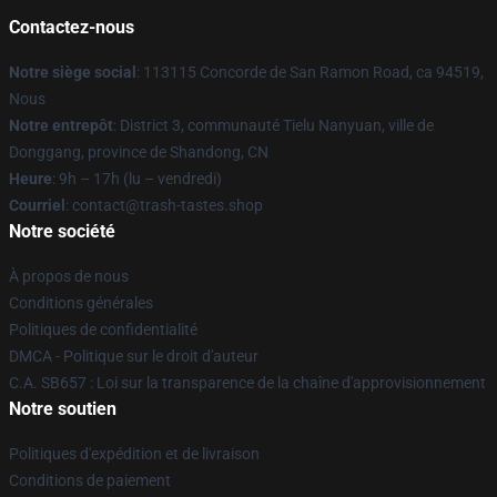
Contactez-nous
Notre siège social
: 113115 Concorde de San Ramon Road, ca 94519,
Nous
Notre entrepôt
: District 3, communauté Tielu Nanyuan, ville de
Donggang, province de Shandong, CN
Heure
: 9h – 17h (lu – vendredi)
Courriel
: contact@trash-tastes.shop
Notre société
À propos de nous
Conditions générales
Politiques de confidentialité
DMCA - Politique sur le droit d'auteur
C.A. SB657 : Loi sur la transparence de la chaîne d'approvisionnement
Notre soutien
Politiques d'expédition et de livraison
Conditions de paiement