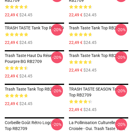
RB2709
RB2709
22,49 €
$24.45
22,49 €
$24.45
TRASH TASTE Tank Top RB2709
Trash Taste Tank Top RB2709
-20%
-20%
22,49 €
$24.45
22,49 €
$24.45
Trash Taste Haut Du Réservoir
Trash Taste Tank Top RB2709
-20%
-20%
Pourpre BG RB2709
22,49 €
$24.45
22,49 €
$24.45
Trash Taste Tank Top RB2709
TRASH TASTE SEASON Tank
-20%
-20%
Top RB2709
22,49 €
$24.45
22,49 €
$24.45
Corbeille Goût Rétro Logo Tank
La Pollinisation Culturelle
-20%
-20%
Top RB2709
Croisée - Oui. Trash Taste Tank