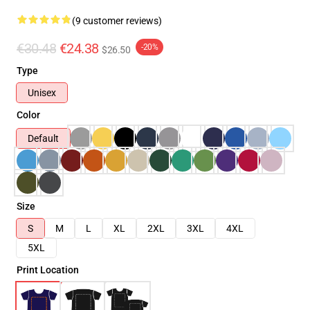
(9 customer reviews)
€30.48
€24.38
-20%
$26.50
Type
Unisex
Color
Default
Size
S
M
L
XL
2XL
3XL
4XL
5XL
Print Location