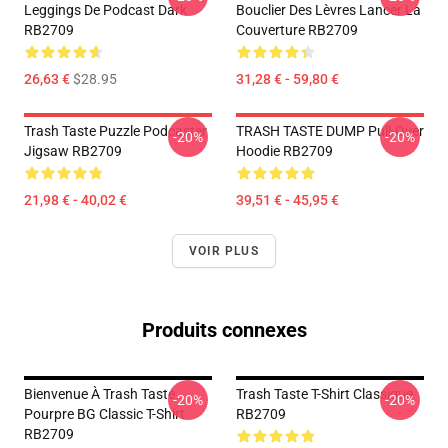
Leggings De Podcast Dark
Bouclier Des Lèvres Lancer La
RB2709
Couverture RB2709
26,63 €
$28.95
31,28 € - 59,80 €
Trash Taste Puzzle Podcaster
TRASH TASTE DUMP Pull-Over
-20%
-20%
Jigsaw RB2709
Hoodie RB2709
21,98 € - 40,02 €
39,51 € - 45,95 €
VOIR PLUS
Produits connexes
Bienvenue À Trash Taste
Trash Taste T-Shirt Classique
-20%
-20%
Pourpre BG Classic T-Shirt
RB2709
RB2709