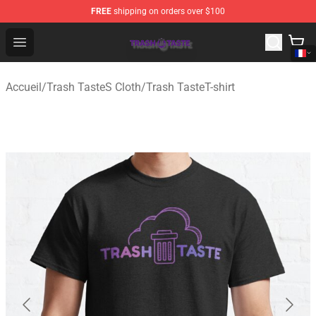
FREE
shipping on orders over $100
Trash Taste Shop - Official Trash Taste Merchandise Sto
Open menu
Accueil
/
Trash TasteS Cloth
/
Trash TasteT-shirt