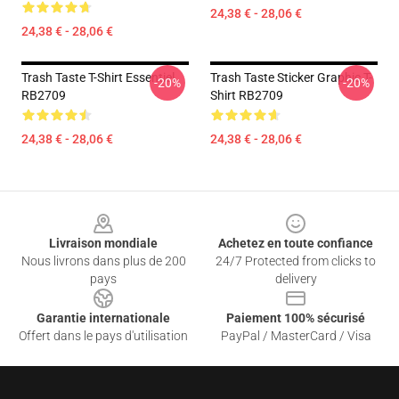
24,38 € - 28,06 €
24,38 € - 28,06 €
Trash Taste T-Shirt Essentiel
Trash Taste Sticker Graphic T-
-20%
-20%
RB2709
Shirt RB2709
24,38 € - 28,06 €
24,38 € - 28,06 €
Footer
Livraison mondiale
Achetez en toute confiance
Nous livrons dans plus de 200
24/7 Protected from clicks to
pays
delivery
Garantie internationale
Paiement 100% sécurisé
Offert dans le pays d'utilisation
PayPal / MasterCard / Visa