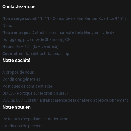
Contactez-nous
Notre siège social
: 113115 Concorde de San Ramon Road, ca 94519,
Nous
Notre entrepôt
: District 3, communauté Tielu Nanyuan, ville de
Donggang, province de Shandong, CN
Heure
: 9h – 17h (lu – vendredi)
Courriel
: contact@trash-tastes.shop
Notre société
À propos de nous
Conditions générales
Politiques de confidentialité
DMCA - Politique sur le droit d'auteur
C.A. SB657 : Loi sur la transparence de la chaîne d'approvisionnement
Notre soutien
Politiques d'expédition et de livraison
Conditions de paiement