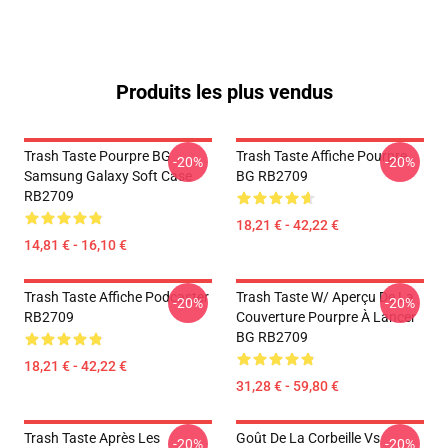
Produits les plus vendus
Trash Taste Pourpre BG
Trash Taste Affiche Pourpre
-20%
-20%
Samsung Galaxy Soft Case
BG RB2709
RB2709
18,21 € - 42,22 €
14,81 € - 16,10 €
Trash Taste Affiche Podcaster
Trash Taste W/ Aperçu De La
-20%
-20%
RB2709
Couverture Pourpre À Lancer
BG RB2709
18,21 € - 42,22 €
31,28 € - 59,80 €
Trash Taste Après Les
Goût De La Corbeille Vs
-20%
-20%