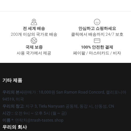
Footer
전 세계 배송
안심하고 쇼핑하세요
200개 이상의 국가로 배송
클릭에서 배송까지 24/7 보호
국제 보증
100% 안전한 결제
사용 국가에서 제공
페이팔 / 마스터카드 / 비자
기타 제품
우리의 본사
판매가 : 18,000원 San Ramon Road Concord, 캘리포니아
94519, 미국
우리의 창고
: 지구 3, Tielu Nanyuan 공동체, 동강 시, 산동성, CN
시간 :
: 오전 9시 ~ 오후 5시 (월 ~ 금)
이름 *
: 연락처@trash-tastes.shop
우리의 회사