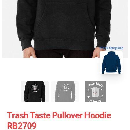
blank template
Trash Taste Pullover Hoodie
RB2709