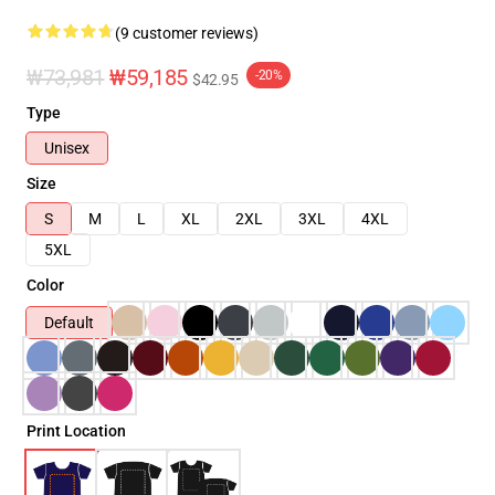
(9 customer reviews)
₩73,981
₩59,185
-20%
$42.95
Type
Unisex
Size
S
M
L
XL
2XL
3XL
4XL
5XL
Color
Default
Print Location