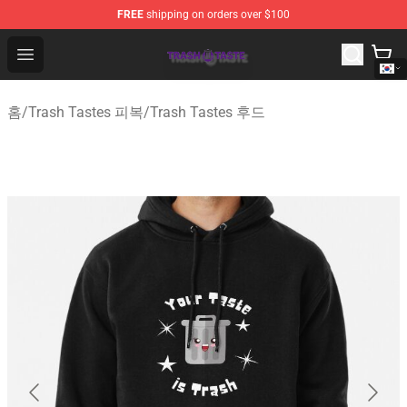
FREE
shipping on orders over $100
Trash Taste Shop - Official Trash Taste Merchandise Sto
Open menu
홈
/
Trash Tastes 피복
/
Trash Tastes 후드