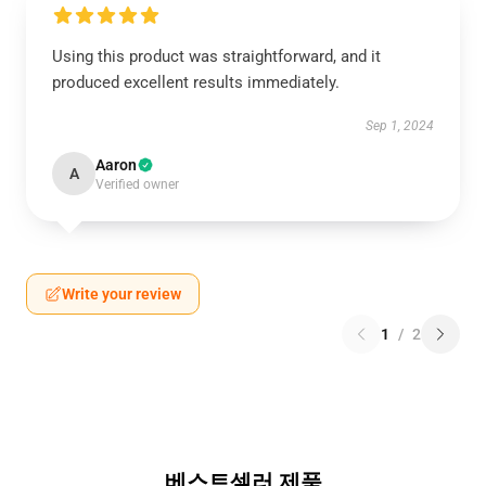
Using this product was straightforward, and it
produced excellent results immediately.
Sep 1, 2024
Aaron
A
Verified owner
Write your review
1
/
2
베스트셀러 제품