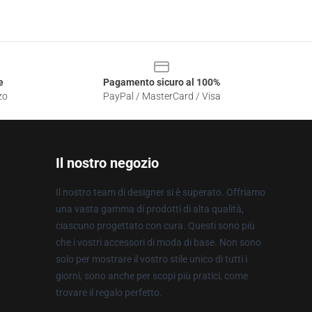
e
Pagamento sicuro al 100%
zo
PayPal / MasterCard / Visa
Il nostro negozio
Il nostro team di designer si è superato. Offriamo
una vasta gamma di prodotti di alta qualità,
ciascuno progettato con cura. Questi sono più
che i vostri accessori di moda di base. Non sono
solo per mostrare il vostro stile unico di tutti i
giorni, sono anche per scopi più pratici, come
trovare il regalo perfetto.