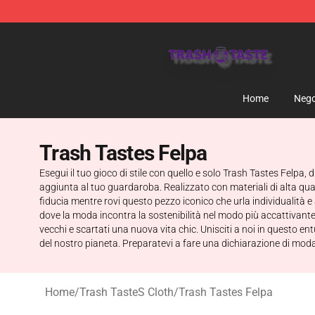
Trash Taste Shop - Official Trash Taste Merchandise S
Home
Nego
Trash Tastes Felpa
Esegui il tuo gioco di stile con quello e solo Trash Tastes Felpa,
aggiunta al tuo guardaroba. Realizzato con materiali di alta qua
fiducia mentre rovi questo pezzo iconico che urla individualità e
dove la moda incontra la sostenibilità nel modo più accattivante
vecchi e scartati una nuova vita chic. Unisciti a noi in questo
del nostro pianeta. Preparatevi a fare una dichiarazione di mod
Home
/
Trash TasteS Cloth
/
Trash Tastes Felpa