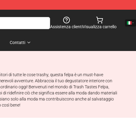
Assistenza clienti
Visualizza carrello
Contatti
itori di tutte le cose trashy, questa felpa è un must-have
merevoli avventure. Abbraccia il tuo degustatore interiore con
raordinario oggi! Benvenuti nel mondo di Trash Tastes Felpa,
di ridefinire ciò che significa essere alla moda dando materiali
on siano solo alla moda ma contribuiscono anche al salvataggio
 così bene!