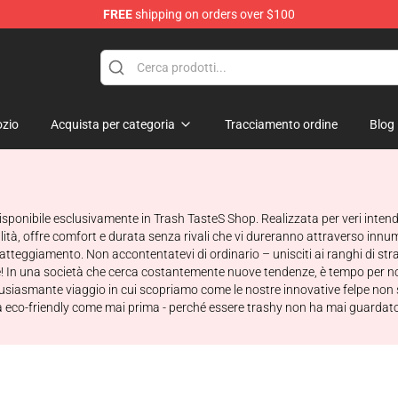
FREE
shipping on orders over $100
tore
zio
Acquista per categoria
Tracciamento ordine
Blog
 disponibile esclusivamente in Trash TasteS Shop. Realizzata per veri intend
lità, offre comfort e durata senza rivali che vi dureranno attraverso innu
 atteggiamento. Non accontentatevi di ordinario – unisciti ai ranghi di st
! In una società che cerca costantemente nuove tendenze, è tempo per noi 
 entusiasmante viaggio in cui scopriamo come le nostre innovative felpe n
a eco-friendly come mai prima - perché essere trashy non ha mai guardato