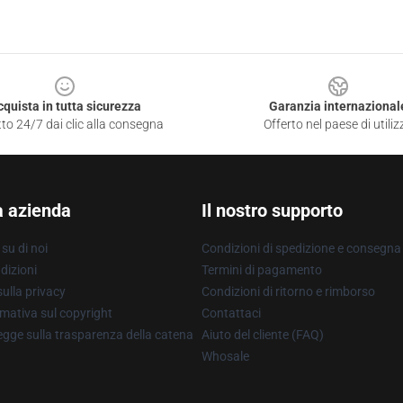
cquista in tutta sicurezza
Garanzia internazional
to 24/7 dai clic alla consegna
Offerto nel paese di utiliz
a azienda
Il nostro supporto
su di noi
Condizioni di spedizione e consegna
dizioni
Termini di pagamento
ulla privacy
Condizioni di ritorno e rimborso
mativa sul copyright
Contattaci
gge sulla trasparenza della catena
Aiuto del cliente (FAQ)
Whosale