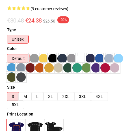
(9 customer reviews)
€30.48
€24.38
-20%
$26.50
Type
Unisex
Color
Default
Size
S
M
L
XL
2XL
3XL
4XL
5XL
Print Location