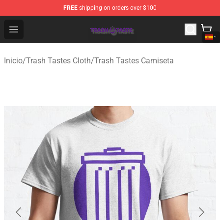
FREE
shipping on orders over $100
Trash Taste Shop - Official Trash Taste Merchandise Sto
Open menu
Inicio
/
Trash Tastes Cloth
/
Trash Tastes Camiseta