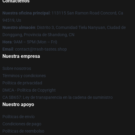
Contáctenos
Nuestra oficina principal
: 113115 San Ramon Road Concord, Ca
94519, Us
Nuestro almacén
: Distrito 3, Comunidad Tielu Nanyuan, Ciudad de
Donggang, Provincia de Shandong, CN
Hora
: 9AM – 5PM (Mon – Fri)
Email
: contact@trash-tastes.shop
Nuestra empresa
Sobre nosotros
Términos y condiciones
Política de privacidad
DMCA - Política de Copyright
CA SB657: Ley de transparencia en la cadena de suministro
Nuestro apoyo
Políticas de envío
Condiciones de pago
Políticas de reembolso