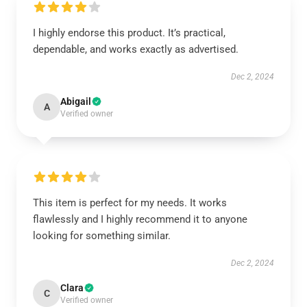
I highly endorse this product. It’s practical,
dependable, and works exactly as advertised.
Dec 2, 2024
Abigail
A
Verified owner
This item is perfect for my needs. It works
flawlessly and I highly recommend it to anyone
looking for something similar.
Dec 2, 2024
Clara
C
Verified owner