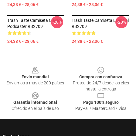
24,38 € - 28,06 €
24,38 € - 28,06 €
Trash Taste Camiseta Clásica
Trash Taste Camiseta Esencial
-20%
-20%
Podcaster RB2709
RB2709
24,38 € - 28,06 €
24,38 € - 28,06 €
Footer
Envío mundial
Compra con confianza
Enviamos a más de 200 países
Protegido 24/7 desde los clics
hasta la entrega
Garantía internacional
Pago 100% seguro
Ofrecido en el país de uso
PayPal / MasterCard / Visa