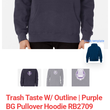
blank template
Trash Taste W/ Outline | Purple
BG Pullover Hoodie RB2709