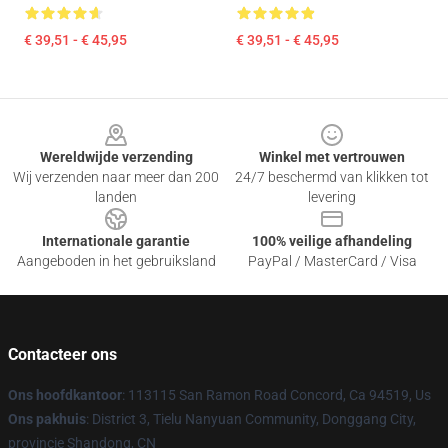
€ 39,51 - € 45,95
€ 39,51 - € 45,95
Footer
Wereldwijde verzending
Winkel met vertrouwen
Wij verzenden naar meer dan 200
24/7 beschermd van klikken tot
landen
levering
Internationale garantie
100% veilige afhandeling
Aangeboden in het gebruiksland
PayPal / MasterCard / Visa
Contacteer ons
Ons hoofdkantoor
: 113115 San Ramon Road Concord, Ca 94519, Us
Ons pakhuis
: District 3, Tielu Nanyuan Community, Donggang City,
provincie Shandong, CN