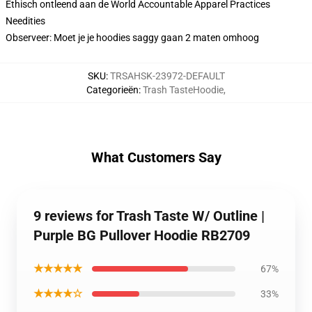
Ethisch ontleend aan de World Accountable Apparel Practices
Needities
Observeer: Moet je je hoodies saggy gaan 2 maten omhoog
SKU
:
TRSAHSK-23972-DEFAULT
Categorieën
:
Trash TasteHoodie
,
What Customers Say
9 reviews for Trash Taste W/ Outline |
Purple BG Pullover Hoodie RB2709
★★★★★
67%
★★★★☆
33%