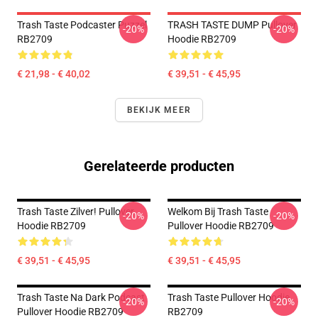
Trash Taste Podcaster Puzzel
TRASH TASTE DUMP Pullover
-20%
-20%
RB2709
Hoodie RB2709
€ 21,98 - € 40,02
€ 39,51 - € 45,95
BEKIJK MEER
Gerelateerde producten
Trash Taste Zilver! Pullover
Welkom Bij Trash Taste
-20%
-20%
Hoodie RB2709
Pullover Hoodie RB2709
€ 39,51 - € 45,95
€ 39,51 - € 45,95
Trash Taste Na Dark Podcast
Trash Taste Pullover Hoodie
-20%
-20%
Pullover Hoodie RB2709
RB2709