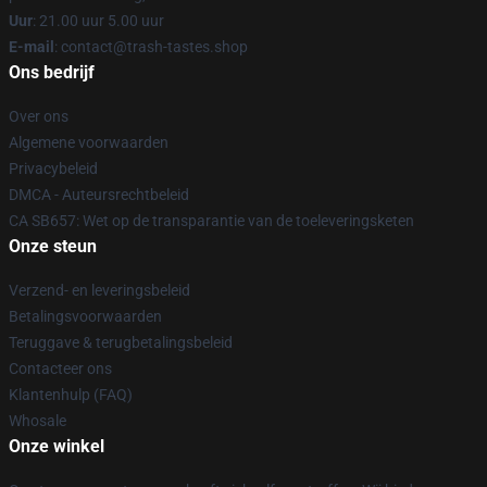
Uur
: 21.00 uur 5.00 uur
E-mail
: contact@trash-tastes.shop
Ons bedrijf
Over ons
Algemene voorwaarden
Privacybeleid
DMCA - Auteursrechtbeleid
CA SB657: Wet op de transparantie van de toeleveringsketen
Onze steun
Verzend- en leveringsbeleid
Betalingsvoorwaarden
Teruggave & terugbetalingsbeleid
Contacteer ons
Klantenhulp (FAQ)
Whosale
Onze winkel