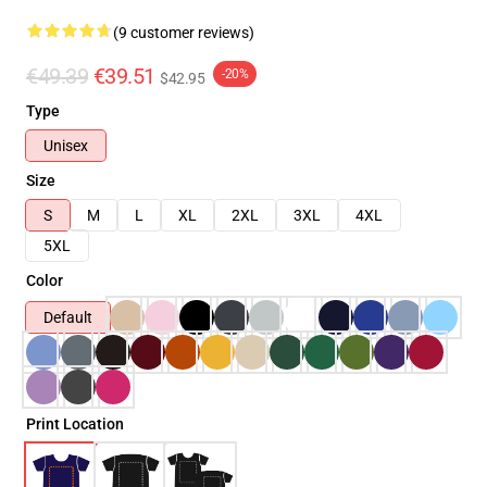
(9 customer reviews)
€49.39
€39.51
-20%
$42.95
Type
Unisex
Size
S
M
L
XL
2XL
3XL
4XL
5XL
Color
Default
Print Location