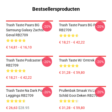
Bestsellersproducten
Trash Taste Paars BG
Trash Taste Paars BG Poster
-20%
-20%
Samsung Galaxy Zachte
RB2709
Geval RB2709
€ 18,21 - € 42,22
€ 14,81 - € 16,10
Trash Taste Podcaster Poster
Trash Taste W/ Omtrek
-20%
-20%
RB2709
€ 31,28 - € 59,80
€ 18,21 - € 42,22
Trash Taste Na Dark Podcast
Prullenbak Smaak Vs Lip
-20%
-20%
Leggings RB2709
Schild Gooi Deken RB2709
€ 26,63
$28.95
€ 31,28 - € 59,80