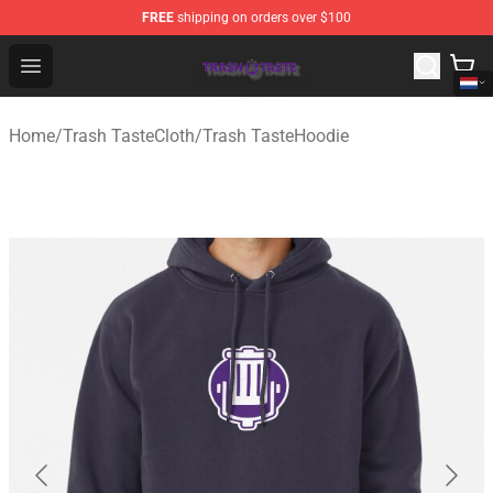
FREE
shipping on orders over $100
Trash Taste Shop - Official Trash Taste Merchandise Sto
Open menu
Home
/
Trash TasteCloth
/
Trash TasteHoodie