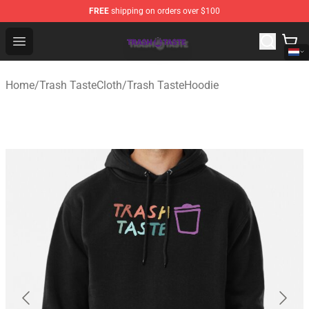
FREE
shipping on orders over $100
Trash Taste Shop - Official Trash Taste Merchandise Sto
Open menu
Home
/
Trash TasteCloth
/
Trash TasteHoodie