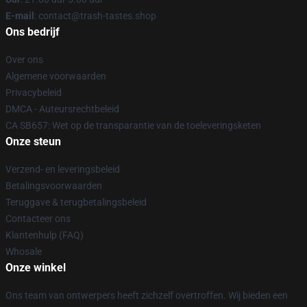
E-mail
: contact@trash-tastes.shop
Ons bedrijf
Over ons
Algemene voorwaarden
Privacybeleid
DMCA - Auteursrechtbeleid
CA SB657: Wet op de transparantie van de toeleveringsketen
Onze steun
Verzend- en leveringsbeleid
Betalingsvoorwaarden
Teruggave & terugbetalingsbeleid
Contacteer ons
Klantenhulp (FAQ)
Whosale
Onze winkel
Ons team van ontwerpers heeft zichzelf overtroffen. Wij bieden een