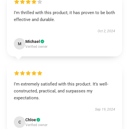
I’m thrilled with this product; it has proven to be both
effective and durable.
Oct 2, 2024
Michael
M
Verified owner
I’m extremely satisfied with this product. It’s well-
constructed, practical, and surpasses my
expectations.
Sep 19, 2024
Chloe
C
Verified owner