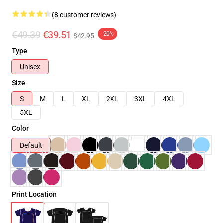
(8 customer reviews)
€49.39
€39.51
-20%
$42.95
Type
Unisex
Size
S
M
L
XL
2XL
3XL
4XL
5XL
Color
Default
Print Location