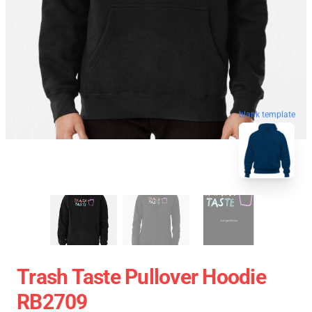
blank template
Trash Taste Pullover Hoodie
RB2709