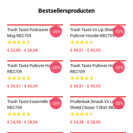
Bestsellersproducten
Trash Taste Podcaster Classic
Trash Taste Vs Lip Shield
-20%
-20%
Mug RB2709
Pullover Hoodie RB2709
€ 23,00 - € 26,68
€ 39,51 - € 45,95
Trash Taste Pullover Hoodie
Trash Taste Pullover Hoodie
-20%
-20%
RB2709
RB2709
€ 39,51 - € 45,95
€ 39,51 - € 45,95
Trash Taste Essentiële T-Shirt
Prullenbak Smaak Vs Lip
-20%
-20%
RB2709
Shield Classic T-Shirt RB2709
€ 24,38 - € 28,06
€ 24,38 - € 28,06