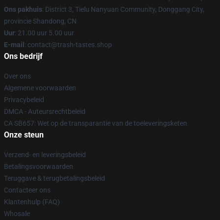
Ons pakhuis
: District 3, Tielu Nanyuan Community, Donggang City,
provincie Shandong, CN
Uur
: 21.00 uur 5.00 uur
E-mail
: contact@trash-tastes.shop
Ons bedrijf
Over ons
Algemene voorwaarden
Privacybeleid
DMCA - Auteursrechtbeleid
CA SB657: Wet op de transparantie van de toeleveringsketen
Onze steun
Verzend- en leveringsbeleid
Betalingsvoorwaarden
Teruggave & terugbetalingsbeleid
Contacteer ons
Klantenhulp (FAQ)
Whosale