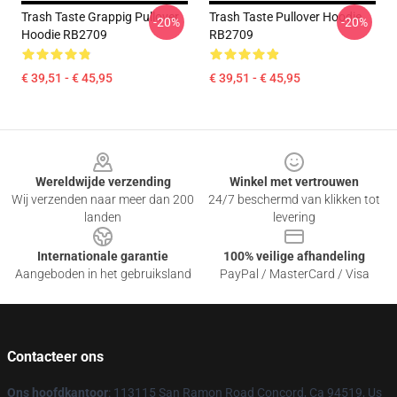
Trash Taste Grappig Pullover
Trash Taste Pullover Hoodie
-20%
-20%
Hoodie RB2709
RB2709
€ 39,51 - € 45,95
€ 39,51 - € 45,95
Footer
Wereldwijde verzending
Winkel met vertrouwen
Wij verzenden naar meer dan 200
24/7 beschermd van klikken tot
landen
levering
Internationale garantie
100% veilige afhandeling
Aangeboden in het gebruiksland
PayPal / MasterCard / Visa
Contacteer ons
Ons hoofdkantoor
: 113115 San Ramon Road Concord, Ca 94519, Us