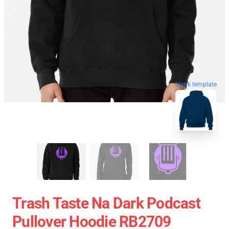
blank template
Trash Taste Na Dark Podcast
Pullover Hoodie RB2709