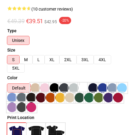
(10 customer reviews)
€49.39
€39.51
-20%
$42.95
Type
Unisex
Size
S
M
L
XL
2XL
3XL
4XL
5XL
Color
Default
Print Location