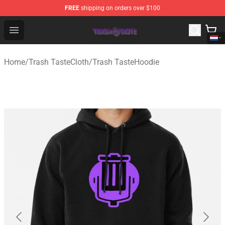
FREE
shipping on orders over $100
Trash Taste Shop - Official Trash Taste Merchandise Sto
Open menu
Home
/
Trash TasteCloth
/
Trash TasteHoodie