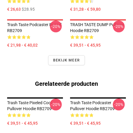
€ 26,63
$28.95
€ 31,28 - € 59,80
Trash Taste Podcaster Puzzel
TRASH TASTE DUMP Pullover
-20%
-20%
RB2709
Hoodie RB2709
€ 21,98 - € 40,02
€ 39,51 - € 45,95
BEKIJK MEER
Gerelateerde producten
Trash Taste Pixeled Cool
Trash Taste Podcaster
-20%
-20%
Pullover Hoodie RB2709
Pullover Hoodie RB2709
€ 39,51 - € 45,95
€ 39,51 - € 45,95