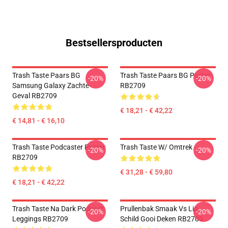
Bestsellersproducten
Trash Taste Paars BG
Trash Taste Paars BG Poster
-20%
-20%
Samsung Galaxy Zachte
RB2709
Geval RB2709
€ 18,21 - € 42,22
€ 14,81 - € 16,10
Trash Taste Podcaster Poster
Trash Taste W/ Omtrek
-20%
-20%
RB2709
€ 31,28 - € 59,80
€ 18,21 - € 42,22
Trash Taste Na Dark Podcast
Prullenbak Smaak Vs Lip
-20%
-20%
Leggings RB2709
Schild Gooi Deken RB2709