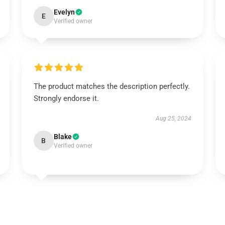
Evelyn
E
Verified owner
The product matches the description perfectly.
Strongly endorse it.
Aug 25, 2024
Blake
B
Verified owner