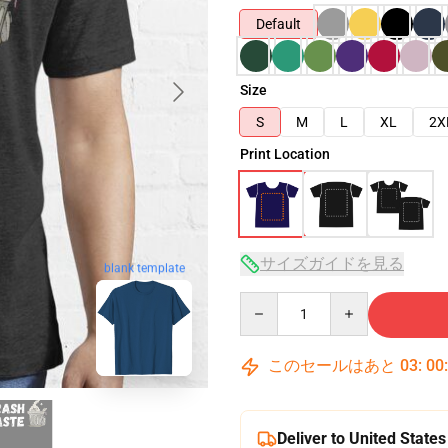
Default
Size
S
M
L
XL
2X
Print Location
サイズガイドを見る
blank template
Quantity
このセールはあと
03
:
00
Deliver to United States