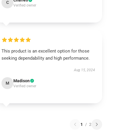
Charles
C
Verified owner
This product is an excellent option for those
seeking dependability and high performance.
Aug 15, 2024
Madison
M
Verified owner
1
/
2