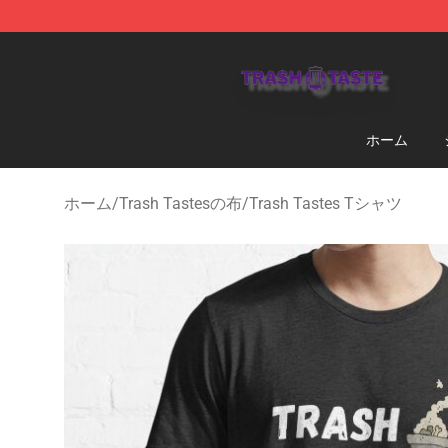
Trash Taste Shop - Official Trash Taste Merchandise S
ホーム
ホーム
/
Trash Tastesの布
/
Trash Tastes Tシャツ