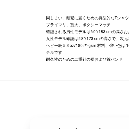
同じ古い、頻繁に置くための典型的なTシャツ
プライマリ、寛大、ボクシーマッチ
確認される男性モデルは6'0"/183 cmの高
女性モデル確認は5'8"/173 cmの高さで、
ヘビー級 5.3 oz/180 の gsm 材料、強い色
テルです
耐久性のための二重針の裾および首バンド