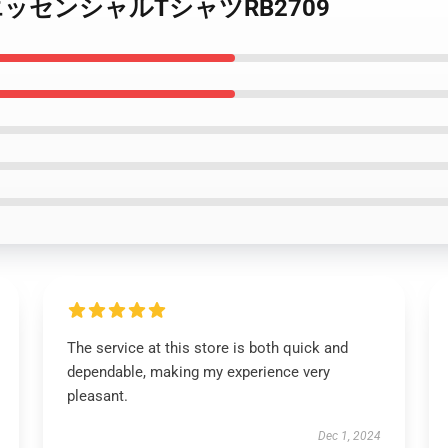
Taste エッセンシャルTシャツRB2709
The service at this store is both quick and
dependable, making my experience very
pleasant.
Dec 1, 2024