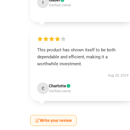
Isabel
I
Verified owner
This product has shown itself to be both
dependable and efficient, making it a
worthwhile investment.
Aug 28, 2024
Charlotte
C
Verified owner
Write your review