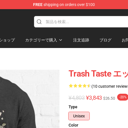
FREE
shipping on orders over $100
tore
ショップ
カテゴリーで購入
注文追跡
ブログ
お
Trash Tast
(10 customer review
¥4,803
¥3,843
-20%
$26.50
Type
Unisex
Color