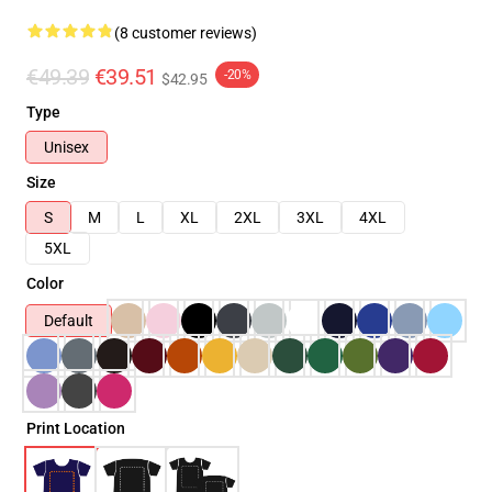
(8 customer reviews)
€49.39
€39.51
-20%
$42.95
Type
Unisex
Size
S
M
L
XL
2XL
3XL
4XL
5XL
Color
Default
Print Location