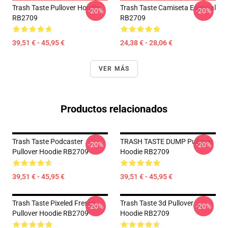
Trash Taste Pullover Hoodie
Trash Taste Camiseta Esencial
-20%
-20%
RB2709
RB2709
39,51 € - 45,95 €
24,38 € - 28,06 €
VER MÁS
Productos relacionados
Trash Taste Podcaster
TRASH TASTE DUMP Pullover
-20%
-20%
Pullover Hoodie RB2709
Hoodie RB2709
39,51 € - 45,95 €
39,51 € - 45,95 €
Trash Taste Pixeled Fresco
Trash Taste 3d Pullover
-20%
-20%
Pullover Hoodie RB2709
Hoodie RB2709