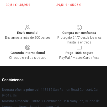
39,51 € - 45,95 €
39,51 € - 45,95 €
Footer
Envío mundial
Compra con confianza
Enviamos a más de 200 países
Protegido 24/7 desde los clics
hasta la entrega
Garantía internacional
Pago 100% seguro
Ofrecido en el país de uso
PayPal / MasterCard / Visa
Contáctenos
Nuestra oficina principal
: 113115 San Ramon Road Concord, Ca
94519, Us
Nuestro almacén
: Distrito 3, Comunidad Tielu Nanyuan, Ciudad de
Donggang, Provincia de Shandong, CN