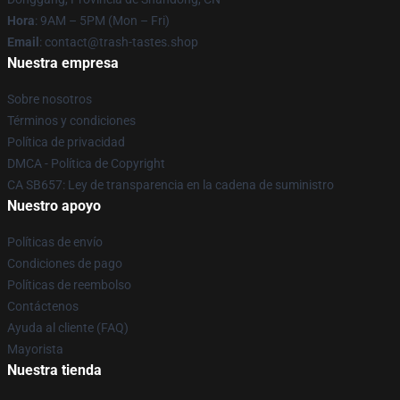
Hora
: 9AM – 5PM (Mon – Fri)
Email
: contact@trash-tastes.shop
Nuestra empresa
Sobre nosotros
Términos y condiciones
Política de privacidad
DMCA - Política de Copyright
CA SB657: Ley de transparencia en la cadena de suministro
Nuestro apoyo
Políticas de envío
Condiciones de pago
Políticas de reembolso
Contáctenos
Ayuda al cliente (FAQ)
Mayorista
Nuestra tienda