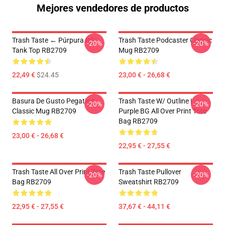
Mejores vendedores de productos
Trash Taste ← Púrpura BG
Trash Taste Podcaster Classic
-20%
-20%
Tank Top RB2709
Mug RB2709
22,49 €
$24.45
23,00 € - 26,68 €
Basura De Gusto Pegatina
Trash Taste W/ Outline |
-20%
-20%
Classic Mug RB2709
Purple BG All Over Print Tote
Bag RB2709
23,00 € - 26,68 €
22,95 € - 27,55 €
Trash Taste All Over Print Tote
Trash Taste Pullover
-20%
-20%
Bag RB2709
Sweatshirt RB2709
22,95 € - 27,55 €
37,67 € - 44,11 €